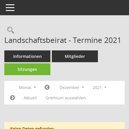
Toggle navigation
Rechercheauswahl
Landschaftsbeirat - Termine 2021
Informationen
Mitglieder
Sitzungen
Monat
Dezember
2021
Aktuell
Gremium auswählen
Keine Daten gefunden.