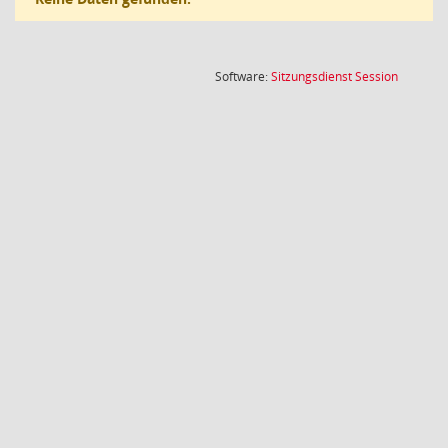
(Wird in
Software:
Sitzungsdienst
Session