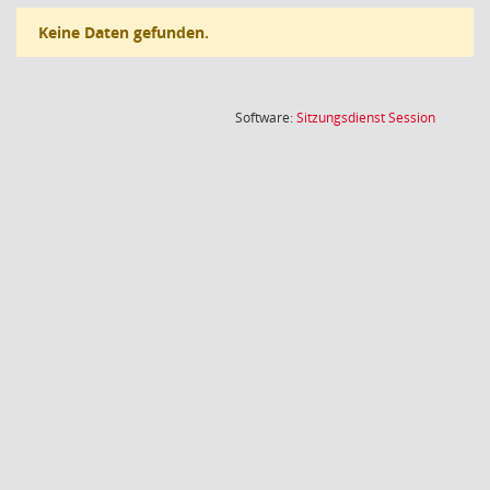
Keine Daten gefunden.
(Wird in
Software:
Sitzungsdienst
Session