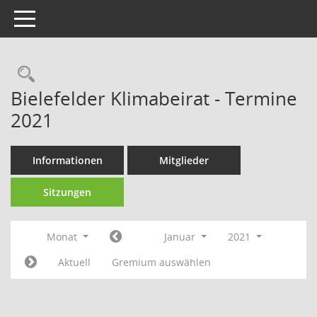
Toggle navigation
Rechercheauswahl
Bielefelder Klimabeirat - Termine
2021
Informationen
Mitglieder
Sitzungen
Monat
Januar
2021
Aktuell
Gremium auswählen