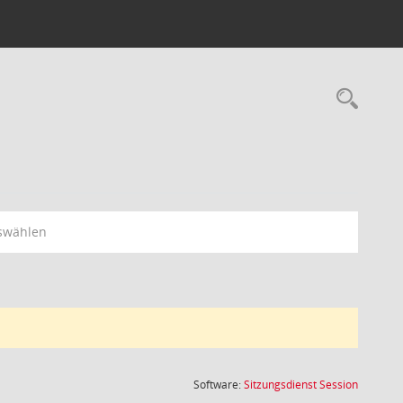
Rec
swählen
(Wird in
Software:
Sitzungsdienst
Session