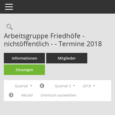
Toggle navigation
Rechercheauswahl
Arbeitsgruppe Friedhöfe -
nichtöffentlich - - Termine 2018
Informationen
Mitglieder
Sitzungen
Quartal
Quartal 3
2018
Aktuell
Gremium auswählen