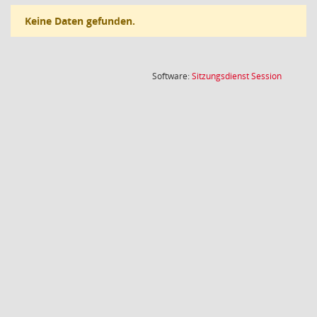
Keine Daten gefunden.
(Wird in
Software:
Sitzungsdienst
Session