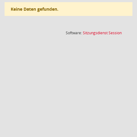
Keine Daten gefunden.
(Wird in
Software:
Sitzungsdienst
Session