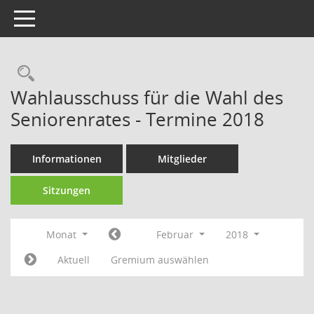
Toggle navigation
Rechercheauswahl
Wahlausschuss für die Wahl des
Seniorenrates - Termine 2018
Informationen
Mitglieder
Sitzungen
Monat
Februar
2018
Aktuell
Gremium auswählen