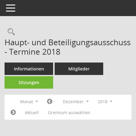
Toggle navigation
Rechercheauswahl
Haupt- und Beteiligungsausschuss
- Termine 2018
Informationen
Mitglieder
Sitzungen
Monat
Dezember
2018
Aktuell
Gremium auswählen