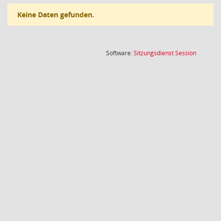
Keine Daten gefunden.
(Wird in
Software:
Sitzungsdienst
Session