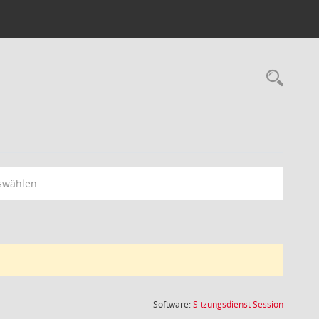
Rec
swählen
(Wird in
Software:
Sitzungsdienst
Session