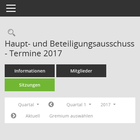
Toggle navigation
Rechercheauswahl
Haupt- und Beteiligungsausschuss
- Termine 2017
Informationen
Mitglieder
Sitzungen
Quartal
Quartal 1
2017
Aktuell
Gremium auswählen