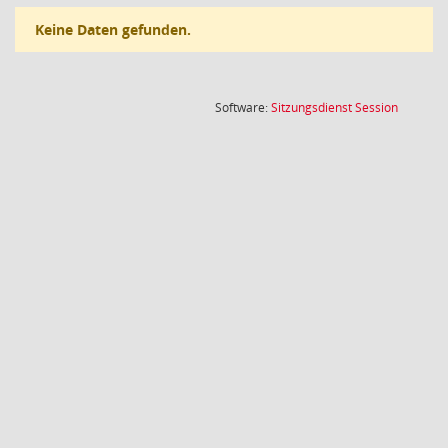
Keine Daten gefunden.
(Wird in
Software:
Sitzungsdienst
Session