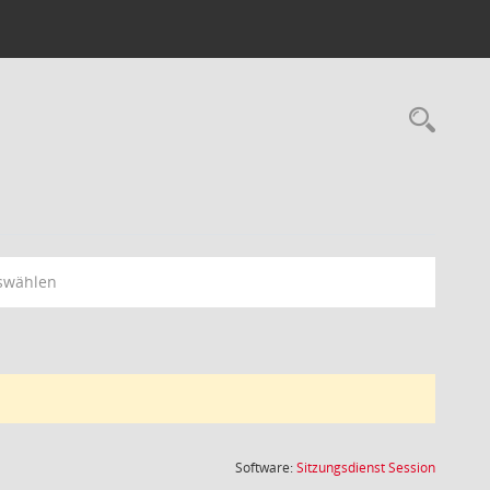
Rec
swählen
(Wird in
Software:
Sitzungsdienst
Session