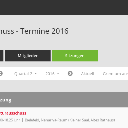
huss - Termine 2016
Mitglieder
Sitzungen
Quartal 2
2016
Aktuell
Gremium au
tzung
lturausschuss
00-18:25 Uhr
Bielefeld, Nahariya-Raum (Kleiner Saal, Altes Rathaus)