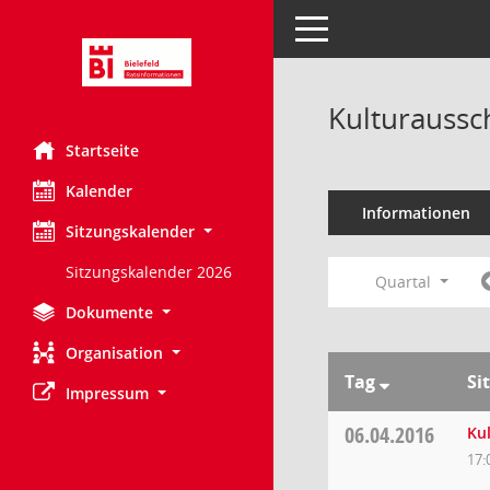
Toggle navigation
Kulturaussc
Startseite
Kalender
Informationen
Sitzungskalender
Sitzungskalender 2026
Quartal
Dokumente
Organisation
Tag
Si
Impressum
06.04.2016
Ku
17: