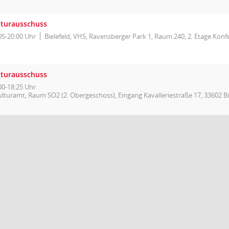
lturausschuss
05-20:00 Uhr
Bielefeld, VHS, Ravensberger Park 1, Raum 240, 2. Etage Kon
lturausschuss
00-18:25 Uhr
ulturamt, Raum SO2 (2. Obergeschoss), Eingang Kavalleriestraße 17, 33602 Bi