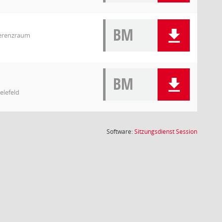
BM
ferenzraum
BM
elefeld
(Wird in
Software:
Sitzungsdienst
Session