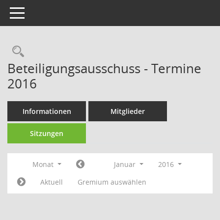
Toggle navigation
Rechercheauswahl
Beteiligungsausschuss - Termine
2016
Informationen
Mitglieder
Sitzungen
Monat
Januar
2016
Aktuell
Gremium auswählen