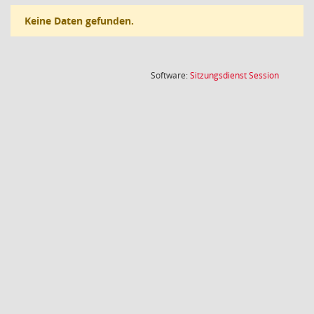
Keine Daten gefunden.
(Wird in
Software:
Sitzungsdienst
Session