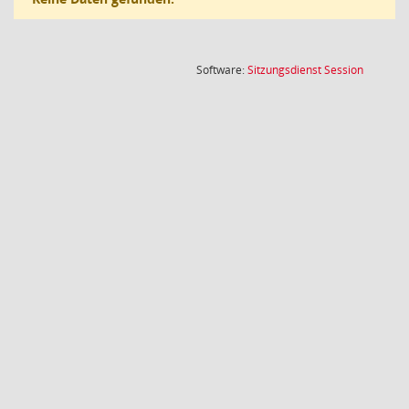
(Wird in
Software:
Sitzungsdienst
Session