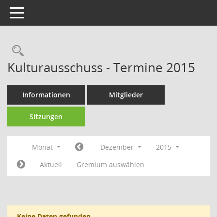
Toggle navigation
Rechercheauswahl
Kulturausschuss - Termine 2015
Informationen
Mitglieder
Sitzungen
Monat
Dezember
2015
Aktuell
Gremium auswählen
Keine Daten gefunden.