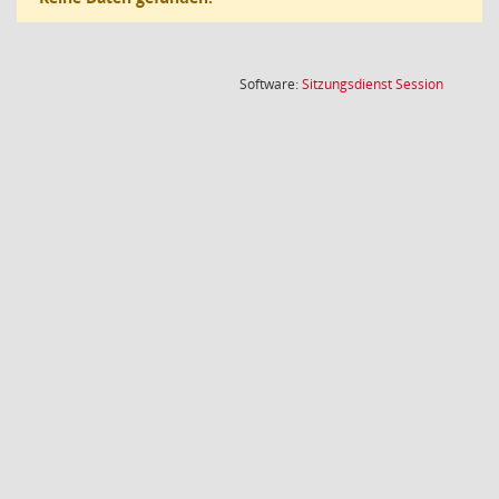
(Wird in
Software:
Sitzungsdienst
Session