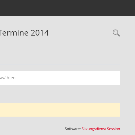
 Termine 2014
Rec
swählen
(Wird in
Software:
Sitzungsdienst
Session