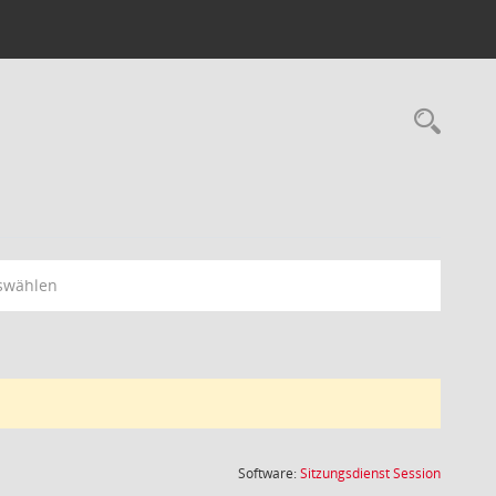
Rec
swählen
(Wird in
Software:
Sitzungsdienst
Session