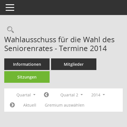
Toggle navigation
Rechercheauswahl
Wahlausschuss für die Wahl des
Seniorenrates - Termine 2014
Informationen
Mitglieder
Sitzungen
Quartal
Quartal 2
2014
Aktuell
Gremium auswählen