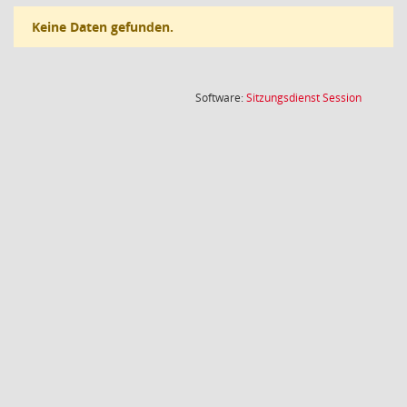
Keine Daten gefunden.
(Wird in
Software:
Sitzungsdienst
Session