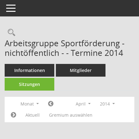
Toggle navigation
Rechercheauswahl
Arbeitsgruppe Sportförderung -
nichtöffentlich - - Termine 2014
Informationen
Mitglieder
Sitzungen
Monat
April
2014
Aktuell
Gremium auswählen