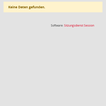
Keine Daten gefunden.
(Wird in
Software:
Sitzungsdienst
Session