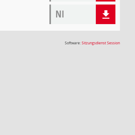
NI
(Wird in
Software:
Sitzungsdienst
Session