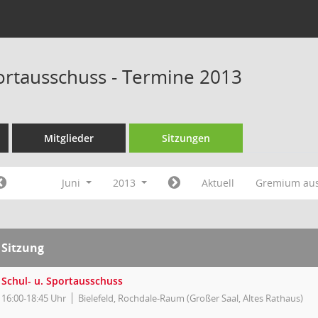
portausschuss - Termine 2013
Mitglieder
Sitzungen
Juni
2013
Aktuell
Gremium au
Sitzung
Schul- u. Sportausschuss
16:00-18:45 Uhr
Bielefeld, Rochdale-Raum (Großer Saal, Altes Rathaus)