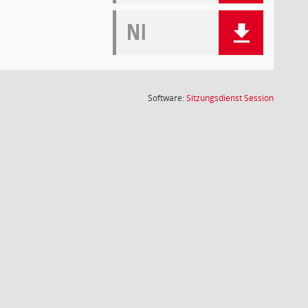
NI
(Wird in
Software:
Sitzungsdienst
Session