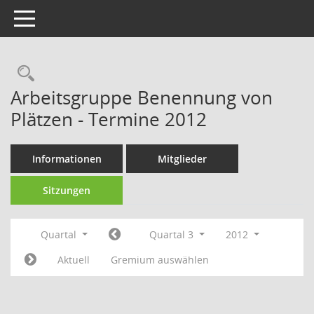
Toggle navigation
Rechercheauswahl
Arbeitsgruppe Benennung von
Plätzen - Termine 2012
Informationen
Mitglieder
Sitzungen
Quartal
Quartal 3
2012
Aktuell
Gremium auswählen