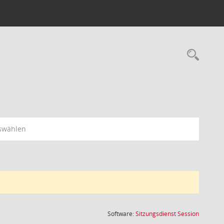
Rec
swählen
(Wird in
Software:
Sitzungsdienst
Session