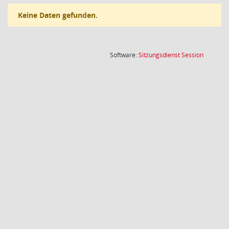
Keine Daten gefunden.
(Wird in
Software:
Sitzungsdienst
Session