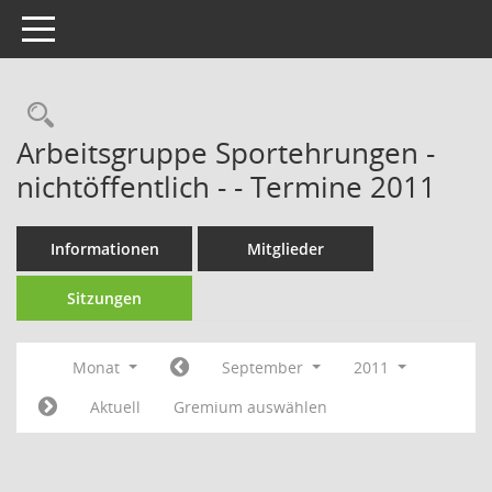
Toggle navigation
Rechercheauswahl
Arbeitsgruppe Sportehrungen -
nichtöffentlich - - Termine 2011
Informationen
Mitglieder
Sitzungen
Monat
September
2011
Aktuell
Gremium auswählen