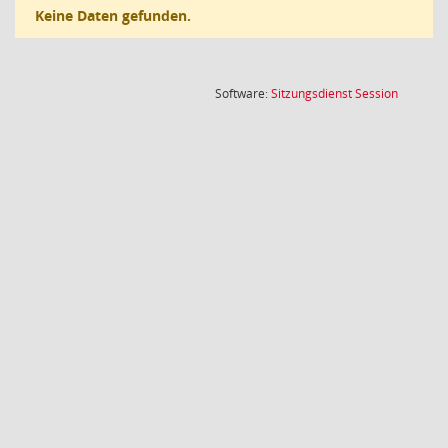
Keine Daten gefunden.
(Wird in
Software:
Sitzungsdienst
Session