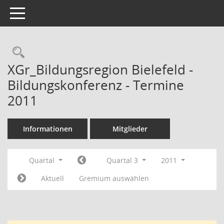
Toggle navigation
Rechercheauswahl
XGr_Bildungsregion Bielefeld -
Bildungskonferenz - Termine
2011
Informationen
Mitglieder
Quartal
Quartal 3
2011
Aktuell
Gremium auswählen