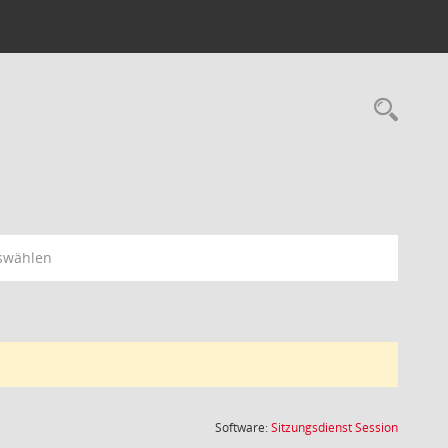
Rec
swählen
(Wird in
Software:
Sitzungsdienst
Session