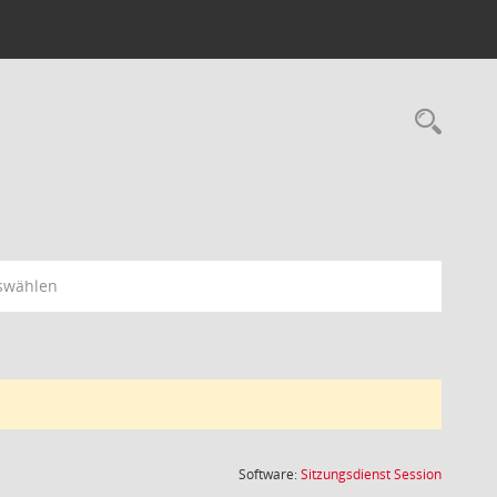
Rec
swählen
(Wird in
Software:
Sitzungsdienst
Session