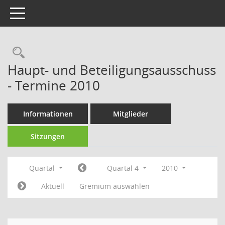
Toggle navigation
Rechercheauswahl
Haupt- und Beteiligungsausschuss
- Termine 2010
Informationen
Mitglieder
Sitzungen
Quartal
Quartal 4
2010
Aktuell
Gremium auswählen