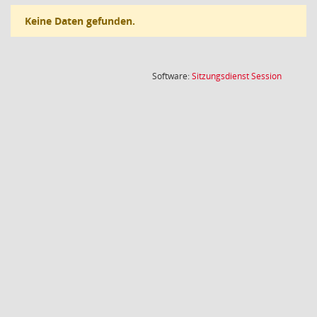
Keine Daten gefunden.
(Wird in
Software:
Sitzungsdienst
Session