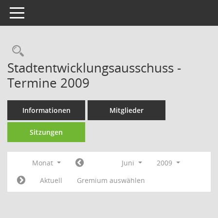
Toggle navigation
Rechercheauswahl
Stadtentwicklungsausschuss -
Termine 2009
Informationen
Mitglieder
Sitzungen
Monat
Juni
2009
Aktuell
Gremium auswählen