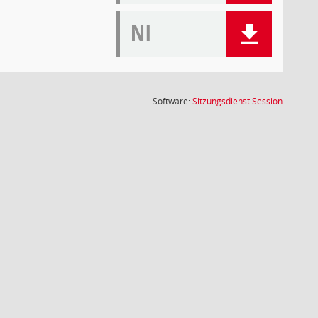
NI
(Wird in
Software:
Sitzungsdienst
Session