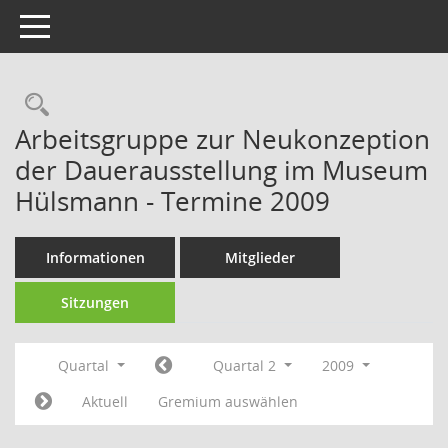
Toggle navigation
Rechercheauswahl
Arbeitsgruppe zur Neukonzeption
der Dauerausstellung im Museum
Hülsmann - Termine 2009
Informationen
Mitglieder
Sitzungen
Quartal
Quartal 2
2009
Aktuell
Gremium auswählen