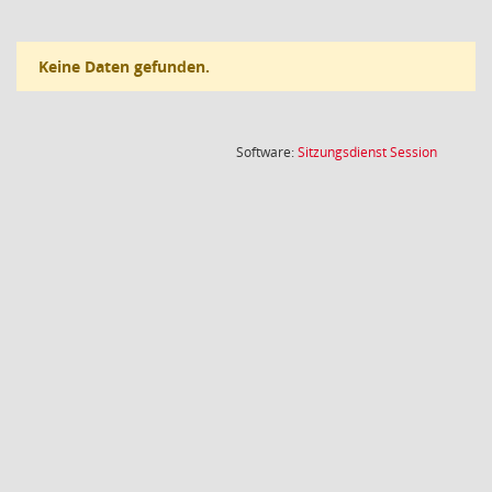
Keine Daten gefunden.
(Wird in
Software:
Sitzungsdienst
Session