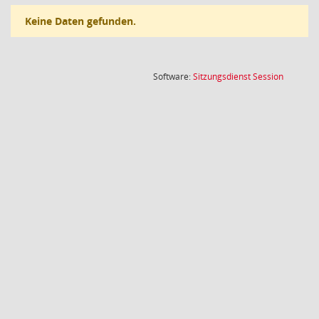
Keine Daten gefunden.
(Wird in
Software:
Sitzungsdienst
Session