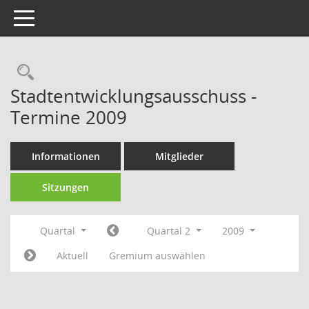
Toggle navigation
Rechercheauswahl
Stadtentwicklungsausschuss -
Termine 2009
Informationen
Mitglieder
Sitzungen
Quartal
Quartal 2
2009
Aktuell
Gremium auswählen