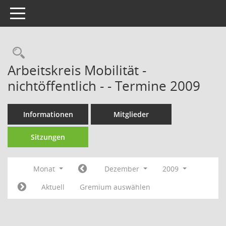
Toggle navigation
Rechercheauswahl
Arbeitskreis Mobilität -
nichtöffentlich - - Termine 2009
Informationen
Mitglieder
Sitzungen
Monat
Dezember
2009
Aktuell
Gremium auswählen