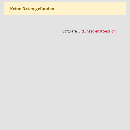
Keine Daten gefunden.
(Wird in
Software:
Sitzungsdienst
Session