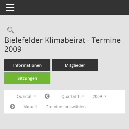
Toggle navigation
Rechercheauswahl
Bielefelder Klimabeirat - Termine
2009
Informationen
Mitglieder
Sitzungen
Quartal
Quartal 1
2009
Aktuell
Gremium auswählen