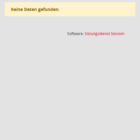
Keine Daten gefunden.
(Wird in
Software:
Sitzungsdienst
Session