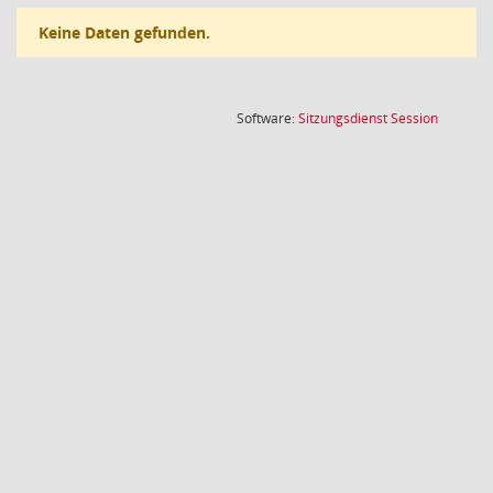
Keine Daten gefunden.
(Wird in
Software:
Sitzungsdienst
Session