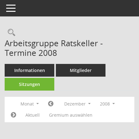
Toggle navigation
Rechercheauswahl
Arbeitsgruppe Ratskeller -
Termine 2008
Informationen
Mitglieder
Sitzungen
Monat
Dezember
2008
Aktuell
Gremium auswählen