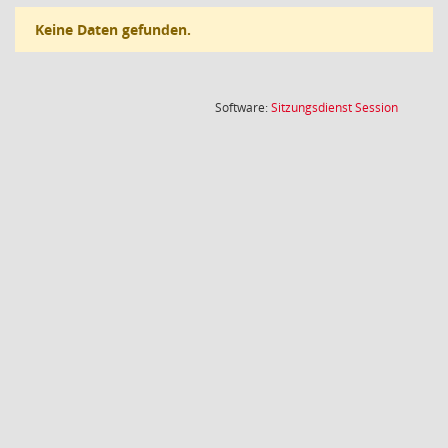
Keine Daten gefunden.
(Wird in
Software:
Sitzungsdienst
Session