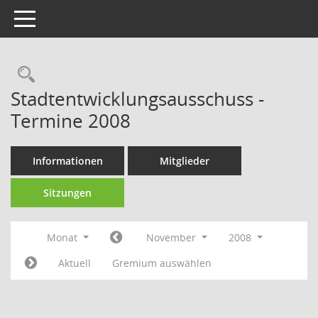
Toggle navigation
Rechercheauswahl
Stadtentwicklungsausschuss -
Termine 2008
Informationen
Mitglieder
Sitzungen
Monat
November
2008
Aktuell
Gremium auswählen