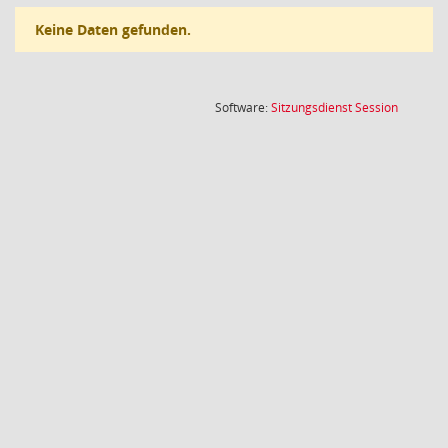
Keine Daten gefunden.
(Wird in
Software:
Sitzungsdienst
Session