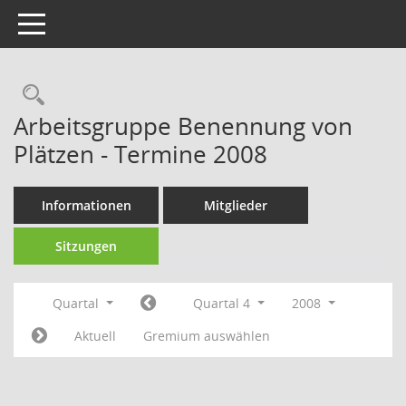
Toggle navigation
Rechercheauswahl
Arbeitsgruppe Benennung von
Plätzen - Termine 2008
Informationen
Mitglieder
Sitzungen
Quartal
Quartal 4
2008
Aktuell
Gremium auswählen