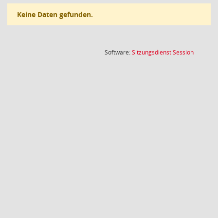
Keine Daten gefunden.
(Wird in
Software:
Sitzungsdienst
Session