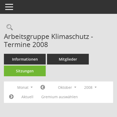
Toggle navigation
Rechercheauswahl
Arbeitsgruppe Klimaschutz -
Termine 2008
Informationen
Mitglieder
Sitzungen
Monat
Oktober
2008
Aktuell
Gremium auswählen