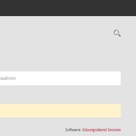
Rec
swählen
(Wird in
Software:
Sitzungsdienst
Session