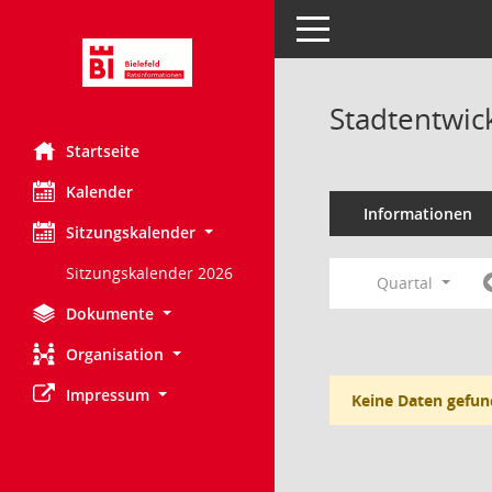
Toggle navigation
Stadtentwic
Startseite
Kalender
Informationen
Sitzungskalender
Sitzungskalender 2026
Quartal
Dokumente
Organisation
Impressum
Keine Daten gefun