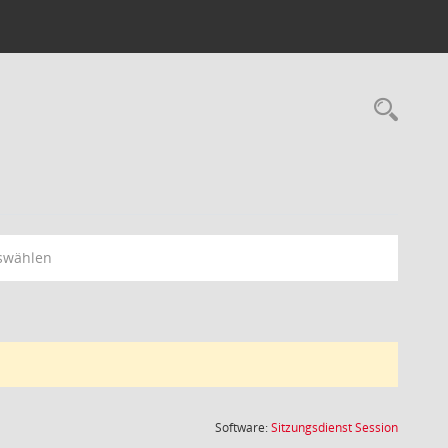
Rec
swählen
(Wird in
Software:
Sitzungsdienst
Session