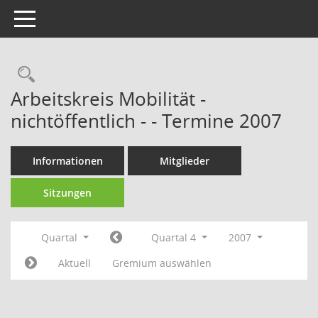
Toggle navigation
Rechercheauswahl
Arbeitskreis Mobilität -
nichtöffentlich - - Termine 2007
Informationen
Mitglieder
Sitzungen
Quartal
Quartal 4
2007
Aktuell
Gremium auswählen