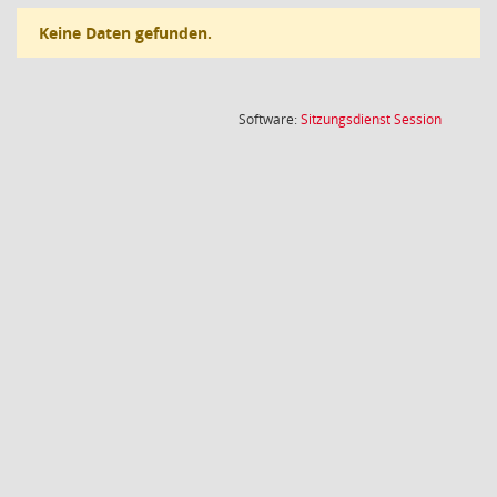
Keine Daten gefunden.
(Wird in
Software:
Sitzungsdienst
Session