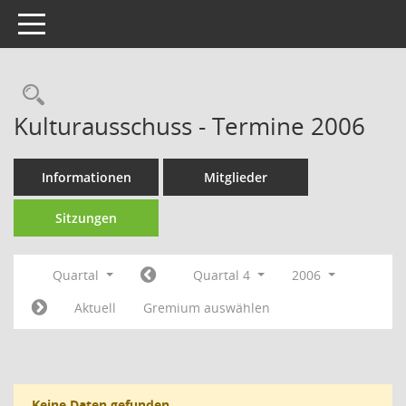
Toggle navigation
Rechercheauswahl
Kulturausschuss - Termine 2006
Informationen
Mitglieder
Sitzungen
Quartal
Quartal 4
2006
Aktuell
Gremium auswählen
Keine Daten gefunden.