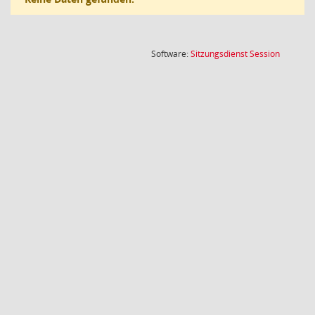
(Wird in
Software:
Sitzungsdienst
Session