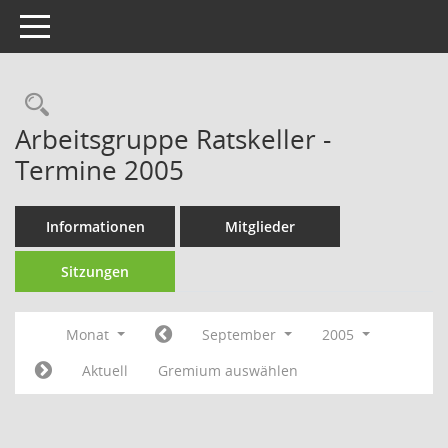
Toggle navigation
Rechercheauswahl
Arbeitsgruppe Ratskeller -
Termine 2005
Informationen
Mitglieder
Sitzungen
Monat
September
2005
Aktuell
Gremium auswählen