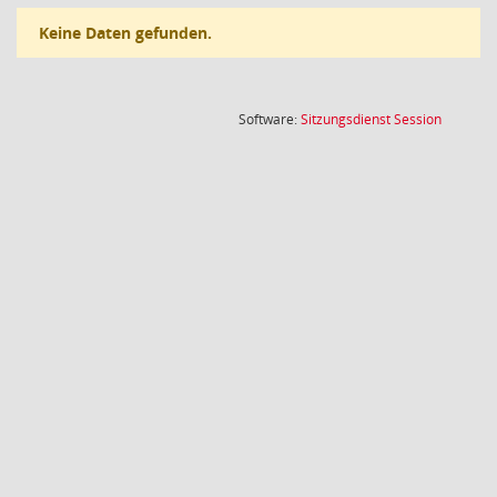
Keine Daten gefunden.
(Wird in
Software:
Sitzungsdienst
Session