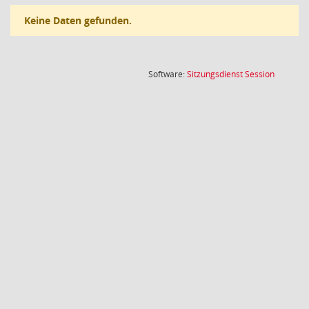
Keine Daten gefunden.
(Wird in
Software:
Sitzungsdienst
Session