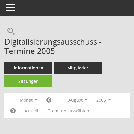
Toggle navigation
Rechercheauswahl
Digitalisierungsausschuss -
Termine 2005
Informationen
Mitglieder
Sitzungen
Monat
August
2005
Aktuell
Gremium auswählen