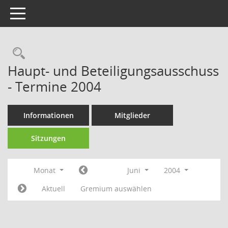
Toggle navigation
Rechercheauswahl
Haupt- und Beteiligungsausschuss
- Termine 2004
Informationen
Mitglieder
Sitzungen
Monat
Juni
2004
Aktuell
Gremium auswählen