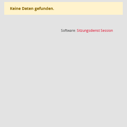
Keine Daten gefunden.
(Wird in
Software:
Sitzungsdienst
Session