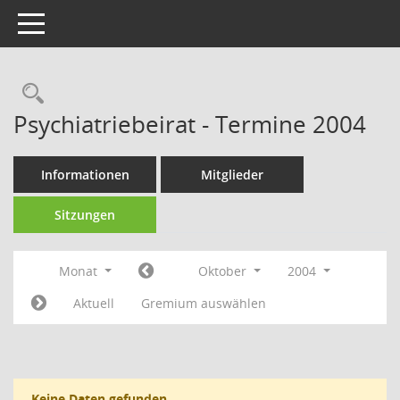
Toggle navigation
Rechercheauswahl
Psychiatriebeirat - Termine 2004
Informationen
Mitglieder
Sitzungen
Monat
Oktober
2004
Aktuell
Gremium auswählen
Keine Daten gefunden.