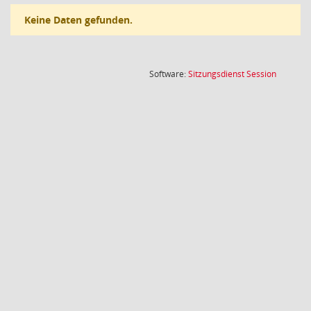
Keine Daten gefunden.
(Wird in
Software:
Sitzungsdienst
Session