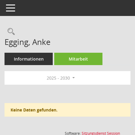
Toggle navigation
Rechercheauswahl
Egging, Anke
Informationen
Mitarbeit
2025 - 2030
Keine Daten gefunden.
(Wird in
Software:
Sitzungsdienst
Session