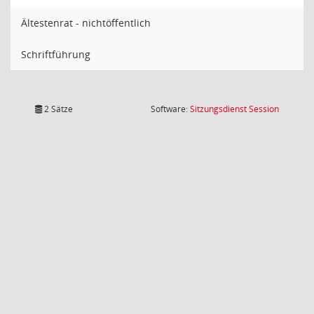
Ältestenrat - nichtöffentlich
Schriftführung
(Wird in
2 Sätze
Software:
Sitzungsdienst
Session