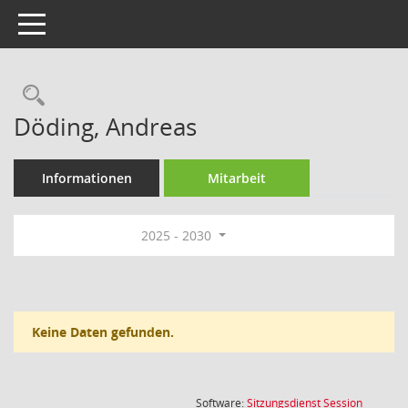
Toggle navigation
Rechercheauswahl
Döding, Andreas
Informationen
Mitarbeit
2025 - 2030
Keine Daten gefunden.
(Wird in
Software:
Sitzungsdienst
Session