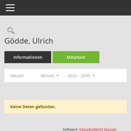
Toggle navigation
Rechercheauswahl
Gödde, Ulrich
Informationen
Mitarbeit
Aktuell
Aktuell
2025 - 2030
Keine Daten gefunden.
(Wird in
Software:
Sitzungsdienst
Session