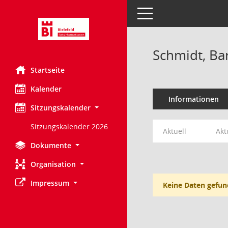
Toggle navigation
Schmidt, Ba
Startseite
Kalender
Informationen
Sitzungskalender
Sitzungskalender 2026
Aktuell
Akt
Dokumente
Organisation
Impressum
Keine Daten gefun