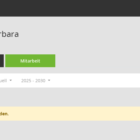
rbara
Mitarbeit
uell
2025 - 2030
den.